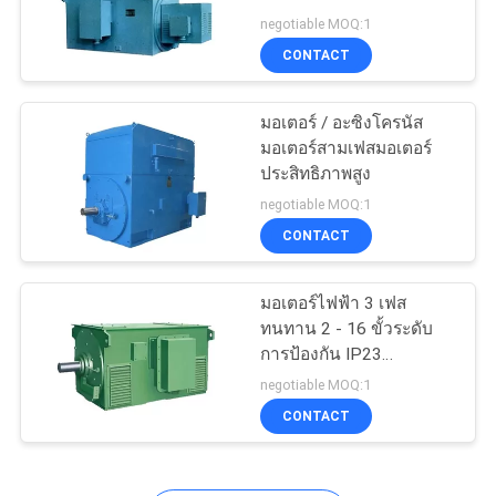
เครื่องจักรซีรี่ส์ YR
negotiable MOQ:1
ราคา
CONTACT
4
แผนผัง
มอเตอร์ / อะซิงโครนัส
ปั๊มถนนลาดยาง
มอเตอร์สามเฟสมอเตอร์
เว็บไซต์
ประสิทธิภาพสูง
negotiable MOQ:1
CONTACT
PRIVACY
POLICY
มอเตอร์ไฟฟ้า 3 เฟส
13
ทนทาน 2 - 16 ขั้วระดับ
การป้องกัน IP23
ปั๊มโอนน้ำมัน
ประสิทธิภาพสูง
negotiable MOQ:1
CONTACT