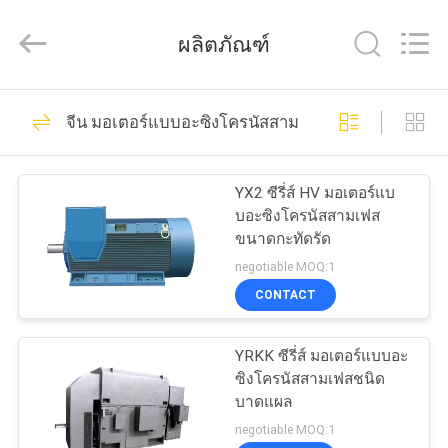
Baoji
Aerospace
ผลิตภัณฑ์
Power
Pump
Co.,
Ltd..
All
7
บ้าน
Rights
Reserved.
จีน มอเตอร์แบบอะซิงโครนัสสามเฟส
Developed
by
ยื่นหมูยื่นแมวปั๊ม
ECER
สินค้า
YX2 ซีรี่ส์ HV มอเตอร์แบ
บอะซิงโครนัสสามเฟส
ขนาดกะทัดรัด
เกี่ยว
negotiable MOQ:1
CONTACT
กับ
18
เรา
YRKK ซีรี่ส์ มอเตอร์แบบอะ
ปั๊มฉีดน้ำ
ซิงโครนัสสามเฟสชนิด
บาดแผล
ทัวร์
negotiable MOQ:1