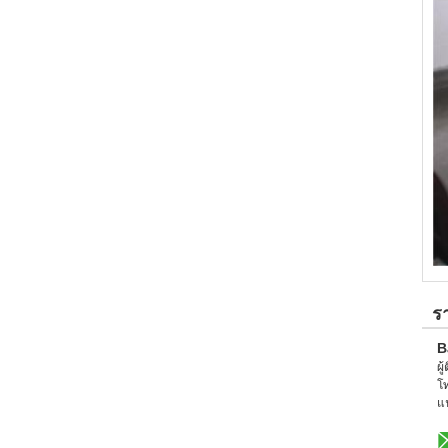
ร
B
ผู
โ
แ