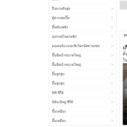
ปืนแรงดันสูง
ตู้ควบคุมปั๊ม
ปั๊มดับเพลิง
แ
อุปกรณ์ไฮดรอลิก
มอเตอร์แบบอะซิงโครนัสสามเฟส
เก
ตั
ปั๊มฉีดน้ําขนาดใหญ่
ใน
ปั๊มฉีดน้ําขนาดใหญ่
ปั๊มลูกสูบ
ปั๊มลูกสูบ
NB ซีรี่ย์
บีดับเบิลยู ซีรีส์
ปั๊มเหมือง
ปั๊มเหมือง