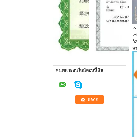
เร
เพ
วิ
จา
สนทนาออนไลน์ตอนนี้ฉัน