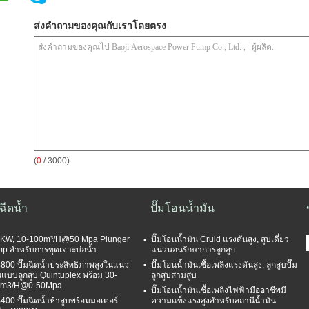
ส่งคำถามของคุณกับเราโดยตรง
(
0
/ 3000)
มฉีดน้ำ
ปั๊มโอนน้ำมัน
KW, 10-100m³/H@50 Mpa Plunger
ปั๊มโอนน้ำมัน Cruid แรงดันสูง, สูบเดี่ยว
p สำหรับการขุดเจาะบ่อน้ำ
แนวนอนรักษาการลูกสูบ
800 ปั๊มฉีดน้ำประสิทธิภาพสูงในแนว
ปั๊มโอนน้ำมันเชื้อเพลิงแรงดันสูง, ลูกสูบปั๊ม
แบบลูกสูบ Quintuplex พร้อม 30-
ลูกสูบสามสูบ
6m3/H@0-50Mpa
ปั๊มโอนน้ำมันเชื้อเพลิงไฟฟ้ามืออาชีพมี
400 ปั๊มฉีดน้ำห้าสูบพร้อมมอเตอร์
ความแข็งแรงสูงสำหรับสถานีน้ำมัน