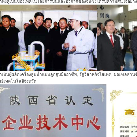
าทั้งคู่เป็นของเทคโนโลยีการบินและอวกาศของจีนซึ่งได้รับความสนใจอย่างส
าเป็นผู้ผลิตเครื่องสูบน้ำแบบลูกสูบมืออาชีพ, รัฐวิสาหกิจไฮเทค, มณฑลส
นย์เทคโนโลยีจังหวัด