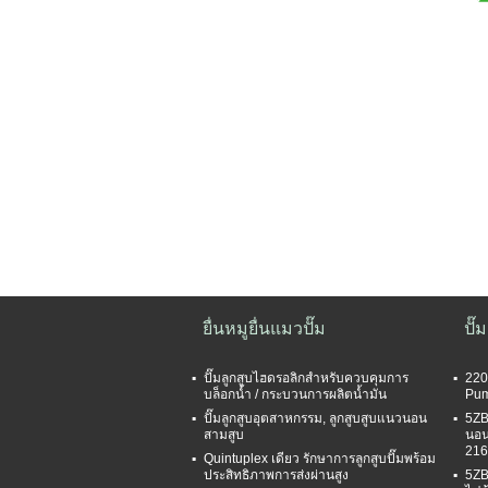
ยื่นหมูยื่นแมวปั๊ม
ปั๊
ปั๊มลูกสูบไฮดรอลิกสำหรับควบคุมการ
220
บล็อกน้ำ / กระบวนการผลิตน้ำมัน
Pum
ปั๊มลูกสูบอุตสาหกรรม, ลูกสูบสูบแนวนอน
5ZB
สามสูบ
นอน
21
Quintuplex เดียว รักษาการลูกสูบปั๊มพร้อม
ประสิทธิภาพการส่งผ่านสูง
5ZB