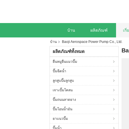
บ้าน
ผลิตภัณฑ์
เกี
บ้าน
Baoji Aerospace Power Pump Co., Ltd.
Ba
ผลิตภัณฑ์ทั้งหมด
ยื่นหมูยื่นแมวปั๊ม
ปั๊มฉีดน้ำ
ลูกสูบปั๊มลูกสูบ
เจาะปั๊มโคลน
ปั๊มถนนลาดยาง
ปั๊มโอนน้ำมัน
ยาแนวปั๊ม
ปั๊มน้ำ