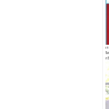
เร
จิ
กว