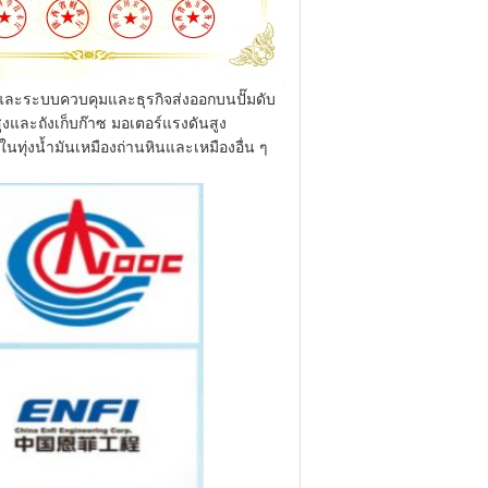
มและระบบควบคุมและธุรกิจส่งออกบนปั๊มดับ
งและถังเก็บก๊าซ มอเตอร์แรงดันสูง
าในทุ่งน้ำมันเหมืองถ่านหินและเหมืองอื่น ๆ