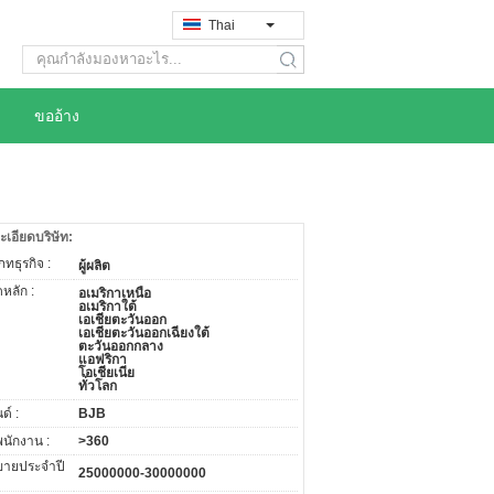
Thai
search
ขออ้าง
ะเอียดบริษัท:
ทธุรกิจ :
ผู้ผลิต
หลัก :
อเมริกาเหนือ
อเมริกาใต้
เอเชียตะวันออก
เอเชียตะวันออกเฉียงใต้
ตะวันออกกลาง
แอฟริกา
โอเชียเนีย
ทั่วโลก
ด์ :
BJB
พนักงาน :
>360
ายประจำปี
25000000-30000000