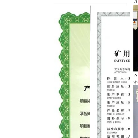
เร
เร
ศู