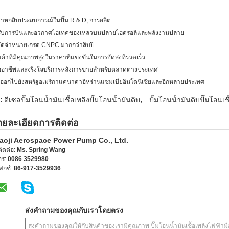
ว่าหกสิบประสบการณ์ในปั๊ม R & D, การผลิต
รับการบินและอวกาศไฮเทคของเหลวบนปลายไฮดรอลิและพลังงานปลาย
ู้จัดจำหน่ายเกรด CNPC มากกว่าสิบปี
นค้าที่มีคุณภาพสูงในราคาที่แข่งขันในการจัดส่งที่รวดเร็ว
ืออาชีพและจริงใจบริการหลังการขายสำหรับตลาดต่างประเทศ
่งออกไปยังสหรัฐอเมริกาแคนาดาอิหร่านแซมเบียอินโดนีเซียและอีกหลายประเทศ
,
:
ดีเซลปั๊มโอนน้ำมันเชื้อเพลิงปั๊มโอนน้ำมันดิบ
ปั๊มโอนน้ำมันดิบปั๊มโอนเช
ายละเอียดการติดต่อ
aoji Aerospace Power Pump Co., Ltd.
้ติดต่อ:
Ms. Spring Wang
ทร:
0086 3529980
ฟกซ์:
86-917-3529936
ส่งคำถามของคุณกับเราโดยตรง