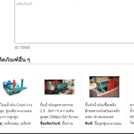
(
0
/ 3000)
ิตภัณฑ์อื่น ๆ
๊มโอนน้ำมัน Cruid แรง
ปั้มน้ำมันอุตสาหกรรม
ปั๊มถังน้ำมันเชื้อเพลิง
สา
สูง, สูบเดี่ยวแนวนอน
1.5 - 6m³ / h ความดัน
ดีเซลสามถังพร้อมเหล็ก
น้
กษาการลูกสูบ
สูงสุด 25Mpa ISO รับรอง
หล่อ / ตัวสแตนเลส
95
โค
ดุ:
เหล็กหล่อ, เหล็ก/ส
ชื่อผลิตภัณฑ์:
ปั๊มถ่าย
พิมพ์:
ปั๊มลูกสูบแนวนอน
นสตีล/314/316L
น้ำมันอุตสาหกรรม
สามสูบ
พล