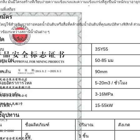
่งกลิ้ง มันมีโครงสร้างที่เรียบง่ายความแข็งแรงและความแข็งแกร่งที่สูงขึ้นน้ำหนักเบาอา
นที่เสถียร
สมัคร
ใหญ่ใช้สำหรับการถ่ายทอดน้ำมันดิบหรือสื่อที่คล้ายกับน้ำมันดิบที่คุณสมบัติทางฟิสิกส์
ส่ว
ี่ยวข้องระหว่างสถานีน้ำมันต่าง ๆ
ปค
บบ
3SY55
กสูบ DN
50-85
มม
กเส้น
90mm
ล่อยอัตราการไหล
5-20m3 / ชั่วโมง
่อยแรงดัน
3-16MPa
๊มไฟฟ้า
15-55kW
วงอุปทาน
้น
ชื่อผลิตภัณฑ์
ปริมาณ
สังเกต
ปั๊ม
1 ชิ้น