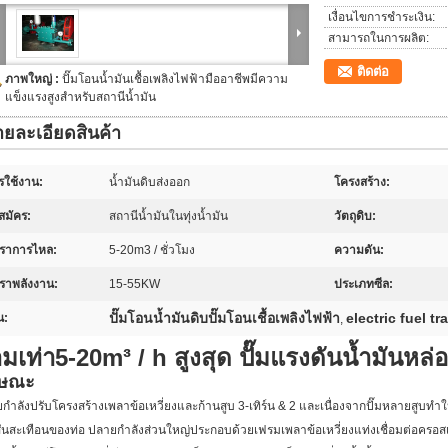
เงื่อนไขการชำระเงิน:
สามารถในการผลิต:
ติดต่อ
ภาพใหญ่ :
ปั๊มโอนน้ำมันเชื้อเพลิงไฟฟ้ามืออาชีพมีความ
แข็งแรงสูงสำหรับสถานีน้ำมัน
ายละเอียดสินค้า
รใช้งาน:
น้ำมันดิบส่งออก
โครงสร้าง:
สมัคร:
สถานีน้ำมันในทุ่งน้ำมัน
วัตถุดิบ:
ตราการไหล:
5-20m3 / ชั่วโมง
ความดัน:
ตราพลังงาน:
15-55KW
ประเภทซีล:
ปั๊มโอนน้ำมันดิบปั๊มโอนเชื้อเพลิงไฟฟ้า
electric fuel t
น:
,
มเท่า5-20m³ / h สูงสุด
ปั๊มแรงดันน้ำมันหล่
กษณะ
กำลังปรับโครงสร้างเพลาข้อเหวี่ยงและก้านสูบ 3-เทิร์น & 2 และเนื่องจากปั๊มหลายสูบท
ั่นสะเทือนของท่อ ปลายกำลังส่วนใหญ่ประกอบด้วยเฟรมเพลาข้อเหวี่ยงแท่งเชื่อมต่อครอส