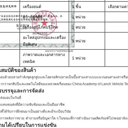
เครื่องยนต์
1 ชิ้น
เลือกตามคว
ความผูกพัน
1 หน่วย
เครื่องอุปโภคบริโภค
1 หน่วย
อะไหล่อุปกรณ์และเครื่อง
1 หน่วย
มือพิเศษ
ภาพวาดและเอกสารทาง
1 หน่วย
เทคนิค
สมบัติของสินค้า
อบด้วยปลายกำลังชุดลูกสูบและไฮดรอลิกปลายเป็นปั๊มสามเท่าแบบแนวนอนสามเท่าหรือแบ
ากว่าหกสิบปีและเทคโนโลยีของเหลวพลเรือนของ China Academy of Lanch Vehicle T
รบรรจุและการจัดส่ง
้ส่งมอบในวันที่
ัวแทนขนส่งที่มีความซับซ้อนและเป็นมืออาชีพ
มที่ได้รับการฝึกฝนมาเป็นอย่างดีและมีระเบียบวินัย
ริการหลังการขาย: คำถามหรือปัญหาใด ๆ ในขณะที่การดำเนินงานผลิตภัณฑ์โปรดอย่าลังเลท
ามได้เปรียบในการแข่งขัน