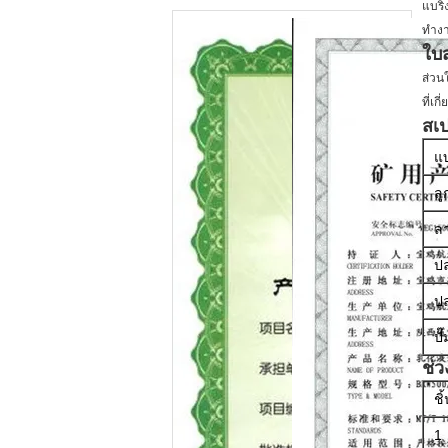
แบริ
ทำงา
ใบ
ส่วน
ที่เก
สเ
แ
ลู
ลา
ป
ปล
ปั
ช่
ชิ
1