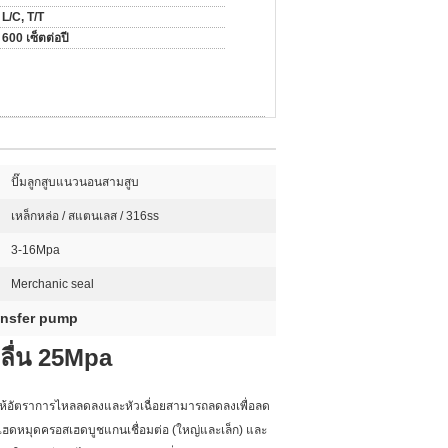
L/C, T/T
600 เซ็ตต่อปี
ปั๊มลูกสูบแนวนอนสามสูบ
เหล็กหล่อ / สแตนเลส / 316ss
3-16Mpa
Merchanic seal
ransfer pump
อลื่น 25Mpa
ำให้อัตราการไหลลดลงและหัวเฉื่อยสามารถลดลงเพื่อลด
เฮดหมุดครอสเฮดบูชแกนเชื่อมต่อ (ใหญ่และเล็ก) และ