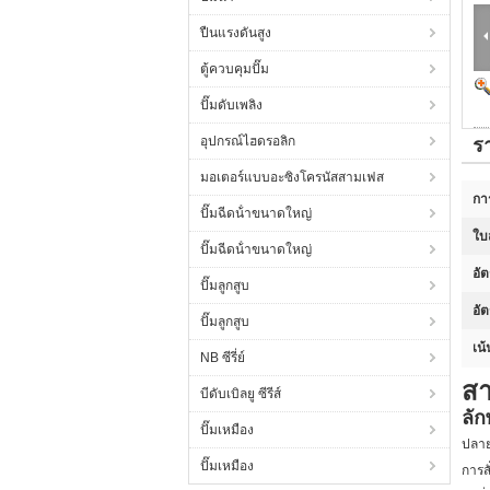
ปืนแรงดันสูง
ตู้ควบคุมปั๊ม
ปั๊มดับเพลิง
อุปกรณ์ไฮดรอลิก
ร
มอเตอร์แบบอะซิงโครนัสสามเฟส
กา
ปั๊มฉีดน้ําขนาดใหญ่
ใบ
ปั๊มฉีดน้ําขนาดใหญ่
อั
ปั๊มลูกสูบ
อั
ปั๊มลูกสูบ
เน้
NB ซีรี่ย์
สา
บีดับเบิลยู ซีรีส์
ลั
ปั๊มเหมือง
ปลาย
ปั๊มเหมือง
การส