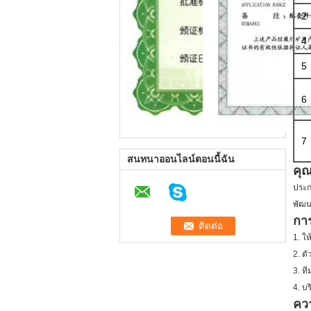
2
4
5
6
7
สนทนาออนไลน์ตอนนี้ฉัน
คุณ
ประก
พัฒน
กา
1. ให
2. ต
3. ที
4. บ
คว