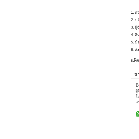
1. ก
2. ป
3. ผ
4. สิ
5. ม
6. ส
แท็ก
ร
B
ผู
โ
แ