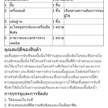
1
ปั๊ม
1 ชิ้น
2
เครื่องยนต์
1 ชิ้น
เลือกตามความต้องการของ
ผู้ใช้
3
แผ่นฐาน
1 ชิ้น
4
อะไหล่อุปกรณ์และเครื่องมือ
1 หน่วย
พิเศษ
5
ภาพวาดและเอกสารทาง
1 หน่วย
เทคนิค
คุณสมบัติของสินค้า
จุดสิ้นสุดการขับขี่ของปั๊มนั้นใช้ก้านสูบแบบดั้งเดิมในขณะที่ปลายไฮ
ดรอลิกของปั๊มนั้นใช้โครงสร้างส่วนหัวของปั๊มที่มีวาล์วตรงแนวนอน
มันให้แน่ใจว่าลักษณะของโครงสร้างที่เรียบง่ายใช้งานง่ายและการ
บำรุงรักษา ประสิทธิภาพการทำงานของปั๊มสูงและไลต์เซอร์วิสยาว
สำหรับหัวปั๊มที่ปลายไฮดรอลิกและชิ้นส่วนสิ้นเปลือง นอกจากนี้ตัว
ควบคุมอุณหภูมิอัตโนมัติเต็มรูปแบบจะถูกวางไว้ที่จุดสิ้นสุดการขับขี่
ซึ่งทำให้มั่นใจในความปลอดภัยและความน่าเชื่อถือของปั๊มฉีดน้ำ
การบรรจุและการจัดส่ง
1. ให้ส่งมอบในวันที่
2. ตัวแทนขนส่งที่มีความซับซ้อนและเป็นมืออาชีพ