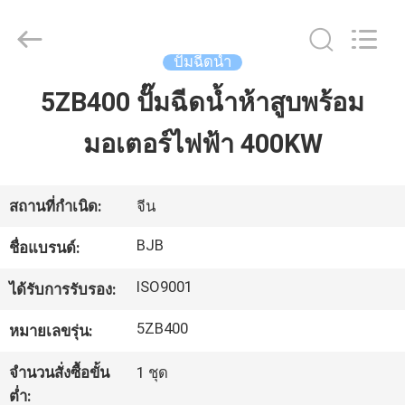
Pump
Co.,
Ltd..
All
Rights
ปั๊มฉีดน้ำ
Reserved.
Developed
by
5ZB400 ปั๊มฉีดน้ำห้าสูบพร้อม
บ้าน
ECER
มอเตอร์ไฟฟ้า 400KW
สินค้า
สถานที่กำเนิด:
จีน
เกี่ยว
BJB
ชื่อแบรนด์:
กับ
ISO9001
ได้รับการรับรอง:
เรา
5ZB400
หมายเลขรุ่น:
จำนวนสั่งซื้อขั้น
1 ชุด
ทัวร์
ต่ำ: