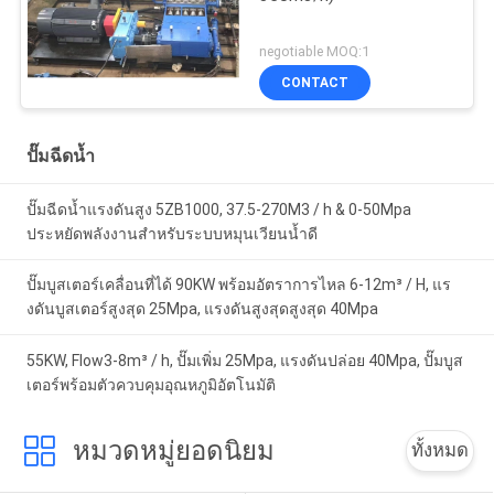
negotiable MOQ:1
CONTACT
ปั๊มฉีดน้ำ
ปั๊มฉีดน้ำแรงดันสูง 5ZB1000, 37.5-270M3 / h & 0-50Mpa
ประหยัดพลังงานสำหรับระบบหมุนเวียนน้ำดี
ปั๊มบูสเตอร์เคลื่อนที่ได้ 90KW พร้อมอัตราการไหล 6-12m³ / H, แร
งดันบูสเตอร์สูงสุด 25Mpa, แรงดันสูงสุดสูงสุด 40Mpa
55KW, Flow3-8m³ / h, ปั๊มเพิ่ม 25Mpa, แรงดันปล่อย 40Mpa, ปั๊มบูส
เตอร์พร้อมตัวควบคุมอุณหภูมิอัตโนมัติ
หมวดหมู่ยอดนิยม
ทั้งหมด