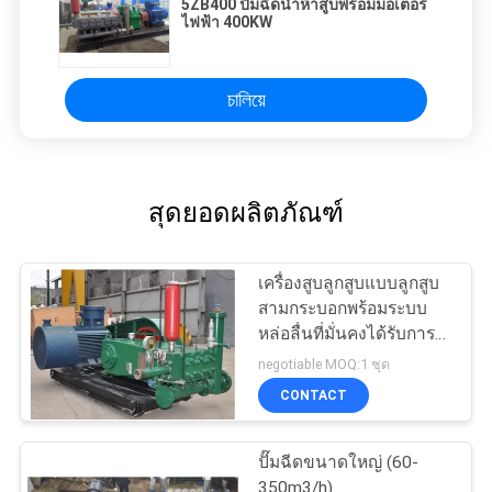
5ZB400 ปั๊มฉีดน้ำห้าสูบพร้อมมอเตอร์
ไฟฟ้า 400KW
চালিয়ে
สุดยอดผลิตภัณฑ์
เครื่องสูบลูกสูบแบบลูกสูบ
สามกระบอกพร้อมระบบ
หล่อลื่นที่มั่นคงได้รับการ
รับรองมาตรฐาน ISO9001
negotiable MOQ:1 ชุด
CONTACT
ปั๊มฉีดขนาดใหญ่ (60-
350m3/h)