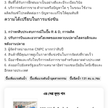
3. ทีมที่ได้รับการฝึกฝนมาเป็นอย่างดีและมีระเบียบวินัย
4. บริการหลังการขาย
คำถามหรือปัญหาใด ๆ ในขณะใช้งาน
ผลิตภัณฑ์โปรดติดต่อเรา
ปัญหาจะแก้ไขให้คุณทันที
ความได้เปรียบในการแข่งขัน
1. กว่าหกสิบประสบการณ์ในปั๊ม R & D, การผลิต
2. ปรับการบินและอวกาศไฮเทคของเหลวบนปลายไฮดรอลิกและ
พลังงานปลาย
3. ผู้จัดจำหน่ายเกรด CNPC มากกว่าสิบปี
4. สินค้าที่มีคุณภาพสูงในราคาที่แข่งขันในการจัดส่งที่รวดเร็ว
5. มืออาชีพและจริงใจบริการหลังการขายสำหรับตลาดต่างประเทศ
6. ส่งออกไปยังสหรัฐอเมริกาแคนาดาอิหร่านแซมเบียอินโดนีเซียและ
อีกหลายประเทศ
ปั๊มเพิ่มแรงดันน้ำ
ปั๊มเพิ่มแรงดันน้ำอุตสาหกรรม
ปั๊มฉีดน้ำ 131 ลบ.ม./ชม
এর সেরা মূল্য পান