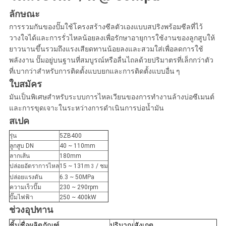
ลักษณะ
การรวมกันของปั๊มใช้โครงสร้างซีลตัวเองแบบสปริงพร้อมซีลที่ไว้
วางใจได้และการรั่วไหลน้อยลงเพื่อรักษาอายุการใช้งานของลูกสูบให้
ยาวนานขึ้นรวมถึงแรงเสียดทานน้อยลงและสวมใส่เพื่อลดการใช้
พลังงาน
ปั๊มอยู่บนฐานที่สมบูรณ์หรือลื่นไถลด้วยปริมาตรที่เล็กกว่าตัว
ที่เบากว่าสำหรับการติดตั้งแบบยกและการติดตั้งแบบอื่น ๆ
ใบสมัคร
มันเป็นพิเศษสำหรับระบบการไหลเวียนของการทำงานล้างบ่อซีเมนต์
และการขุดเจาะในระหว่างการดำเนินการบ่อน้ำมัน
สเปค
รุ่น
5ZB400
ลูกสูบ DN
40 ~ 110mm
ลากเส้น
180mm
ปล่อยอัตราการไหล
15 ~ 131m
/ ชม
3
ปล่อยแรงดัน
6.3 ~ 50MPa
ความเร็วปั๊ม
230 ~ 290rpm
ปั๊มไฟฟ้า
250 ~ 400kW
ช่วงอุปทาน
ชิ้น
ชื่อผลิตภัณฑ์
ปริมาณ
สังเกต