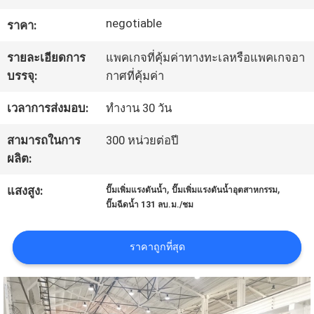
โรงงาน
negotiable
ราคา:
รายละเอียดการ
แพคเกจที่คุ้มค่าทางทะเลหรือแพคเกจอา
ควบคุม
บรรจุ:
กาศที่คุ้มค่า
คุณภาพ
เวลาการส่งมอบ:
ทำงาน 30 วัน
สามารถในการ
300 หน่วยต่อปี
ติดต่อ
ผลิต:
เรา
,
,
แสงสูง:
ปั๊มเพิ่มแรงดันน้ำ
ปั๊มเพิ่มแรงดันน้ำอุตสาหกรรม
ปั๊มฉีดน้ำ 131 ลบ.ม./ชม
ขอ
ราคาถูกที่สุด
ใบ
เสนอ